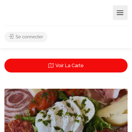
Se connecter
Leaflet
| ©
OpenStreetMap
contributors
5
Voir La Carte