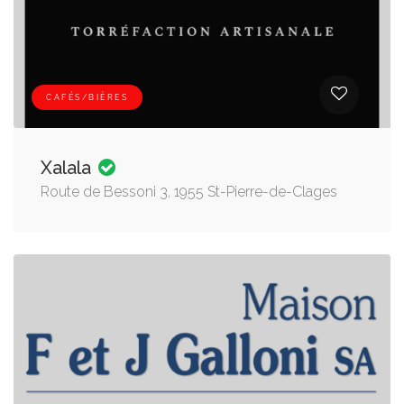
CAFÉS/BIÈRES
Xalala
Route de Bessoni 3, 1955 St-Pierre-de-Clages