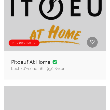
PRODUCTEURS
Pitoeuf At Home
Route d'Ecône 116, 1950 Saxon