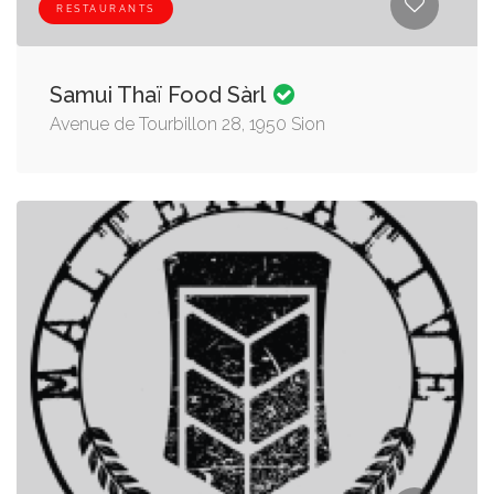
RESTAURANTS
Samui Thaï Food Sàrl
Avenue de Tourbillon 28, 1950 Sion