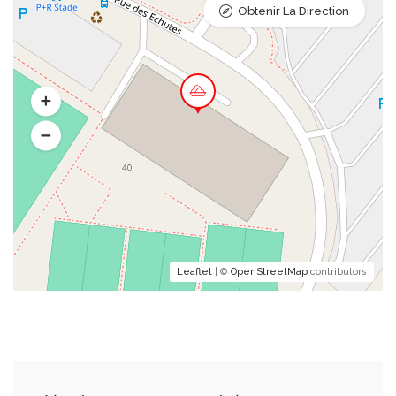
Obtenir La Direction
Leaflet
| ©
OpenStreetMap
contributors